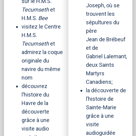
sur le H.M.S.
Joseph, où se
Tecumseth
et
trouvent les
H.M.S.
Bee
sépultures du
visitez le Centre
père
H.M.S.
Jean de Brébeuf
Tecumseth
et
et de
admirez la coque
Gabriel Lalemant,
originale du
deux Saints
navire du même
Martyrs
nom
Canadiens;
découvrez
la découverte de
l’histoire du
l’histoire de
Havre de la
Sainte-Marie
découverte
grâce à une
grâce à une
visite
visite audio
audioguidée